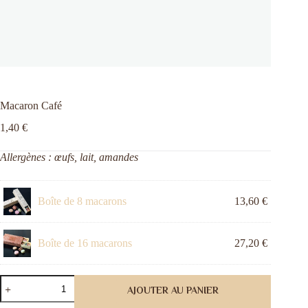
Macaron Café
1,40
€
Allergènes : œufs, lait, amandes
Boîte de 8 macarons
13,60
€
Boîte de 16 macarons
27,20
€
quantité
de
Macaron